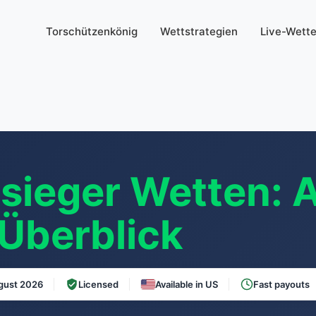
Torschützenkönig
Wettstrategien
Live-Wett
ieger Wetten: A
Überblick
gust 2026
Licensed
Available in US
Fast payouts