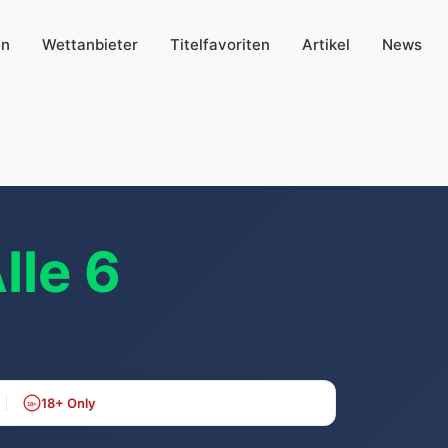
en
Wettanbieter
Titelfavoriten
Artikel
News
lle 6
18+ Only
18+