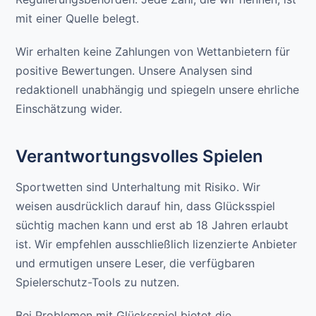
mit einer Quelle belegt.
Wir erhalten keine Zahlungen von Wettanbietern für
positive Bewertungen. Unsere Analysen sind
redaktionell unabhängig und spiegeln unsere ehrliche
Einschätzung wider.
Verantwortungsvolles Spielen
Sportwetten sind Unterhaltung mit Risiko. Wir
weisen ausdrücklich darauf hin, dass Glücksspiel
süchtig machen kann und erst ab 18 Jahren erlaubt
ist. Wir empfehlen ausschließlich lizenzierte Anbieter
und ermutigen unsere Leser, die verfügbaren
Spielerschutz-Tools zu nutzen.
Bei Problemen mit Glücksspiel bietet die