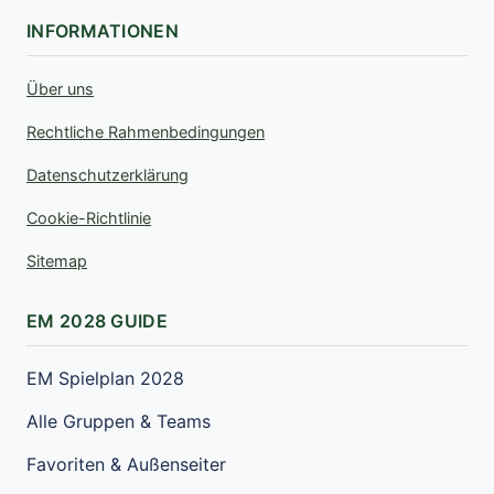
INFORMATIONEN
Über uns
Rechtliche Rahmenbedingungen
Datenschutzerklärung
Cookie-Richtlinie
Sitemap
EM 2028 GUIDE
EM Spielplan 2028
Alle Gruppen & Teams
Favoriten & Außenseiter