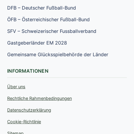
DFB – Deutscher Fußball-Bund
ÖFB – Österreichischer Fußball-Bund
SFV – Schweizerischer Fussballverband
Gastgeberländer EM 2028
Gemeinsame Glücksspielbehörde der Länder
INFORMATIONEN
Über uns
Rechtliche Rahmenbedingungen
Datenschutzerklärung
Cookie-Richtlinie
Sitemap