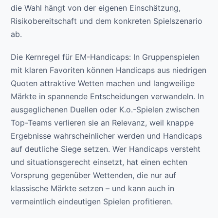
die Wahl hängt von der eigenen Einschätzung,
Risikobereitschaft und dem konkreten Spielszenario
ab.
Die Kernregel für EM-Handicaps: In Gruppenspielen
mit klaren Favoriten können Handicaps aus niedrigen
Quoten attraktive Wetten machen und langweilige
Märkte in spannende Entscheidungen verwandeln. In
ausgeglichenen Duellen oder K.o.-Spielen zwischen
Top-Teams verlieren sie an Relevanz, weil knappe
Ergebnisse wahrscheinlicher werden und Handicaps
auf deutliche Siege setzen. Wer Handicaps versteht
und situationsgerecht einsetzt, hat einen echten
Vorsprung gegenüber Wettenden, die nur auf
klassische Märkte setzen – und kann auch in
vermeintlich eindeutigen Spielen profitieren.