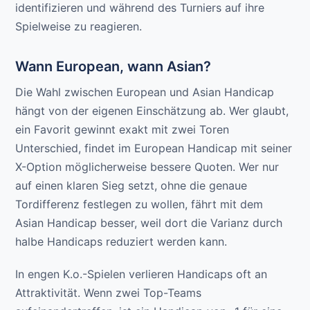
identifizieren und während des Turniers auf ihre
Spielweise zu reagieren.
Wann European, wann Asian?
Die Wahl zwischen European und Asian Handicap
hängt von der eigenen Einschätzung ab. Wer glaubt,
ein Favorit gewinnt exakt mit zwei Toren
Unterschied, findet im European Handicap mit seiner
X-Option möglicherweise bessere Quoten. Wer nur
auf einen klaren Sieg setzt, ohne die genaue
Tordifferenz festlegen zu wollen, fährt mit dem
Asian Handicap besser, weil dort die Varianz durch
halbe Handicaps reduziert werden kann.
In engen K.o.-Spielen verlieren Handicaps oft an
Attraktivität. Wenn zwei Top-Teams