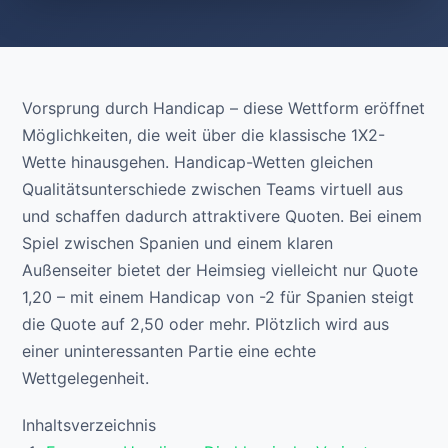
Vorsprung durch Handicap – diese Wettform eröffnet
Möglichkeiten, die weit über die klassische 1X2-
Wette hinausgehen. Handicap-Wetten gleichen
Qualitätsunterschiede zwischen Teams virtuell aus
und schaffen dadurch attraktivere Quoten. Bei einem
Spiel zwischen Spanien und einem klaren
Außenseiter bietet der Heimsieg vielleicht nur Quote
1,20 – mit einem Handicap von -2 für Spanien steigt
die Quote auf 2,50 oder mehr. Plötzlich wird aus
einer uninteressanten Partie eine echte
Wettgelegenheit.
Inhaltsverzeichnis