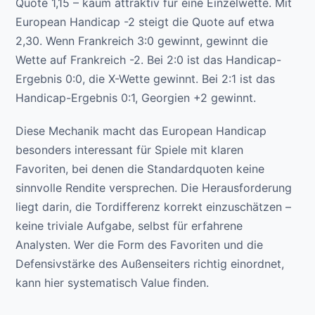
Quote 1,15 – kaum attraktiv für eine Einzelwette. Mit
European Handicap -2 steigt die Quote auf etwa
2,30. Wenn Frankreich 3:0 gewinnt, gewinnt die
Wette auf Frankreich -2. Bei 2:0 ist das Handicap-
Ergebnis 0:0, die X-Wette gewinnt. Bei 2:1 ist das
Handicap-Ergebnis 0:1, Georgien +2 gewinnt.
Diese Mechanik macht das European Handicap
besonders interessant für Spiele mit klaren
Favoriten, bei denen die Standardquoten keine
sinnvolle Rendite versprechen. Die Herausforderung
liegt darin, die Tordifferenz korrekt einzuschätzen –
keine triviale Aufgabe, selbst für erfahrene
Analysten. Wer die Form des Favoriten und die
Defensivstärke des Außenseiters richtig einordnet,
kann hier systematisch Value finden.