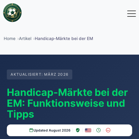
Home
Artikel
Handicap-Märkte bei der EM
AKTUALISIERT:
MÄRZ 2026
Handicap-Märkte bei der
EM: Funktionsweise und
Tipps
Updated August 2026
18+